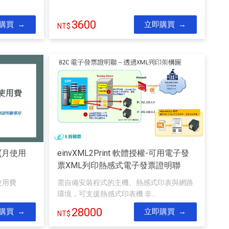
3600
購買
立即購買
(月使用
einvXML2Print 軟體授權-可用電子發
票XML列印熱感式電子發票證明聯
使用費
需自備安裝程式的主機、熱感式印表與網路
環境，可支援熱感式印表機 非...
28000
購買
立即購買