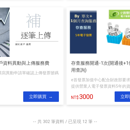
戶資料異動與上傳服務費
存查服務開通-1次(開通後+
用查詢)
先填寫異動申請單確認上傳發票號碼
e首發票加值中心配合財政部要
提供營業人電子發票資料5年的資料
3000
立即購買
立即
-- 共
302
筆資料 / 已呈現
12
筆 --