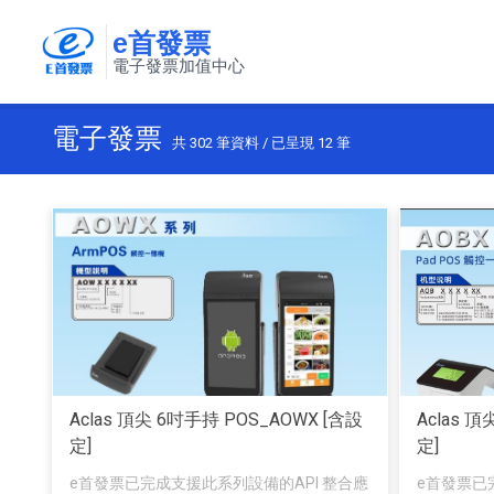
e首發票
電子發票加值中心
電子發票
共
302
筆資料 / 已呈現
12
筆
Aclas 頂尖 6吋手持 POS_AOWX [含設
Aclas 
定]
定]
e首發票已完成支援此系列設備的API 整合應
e首發票已