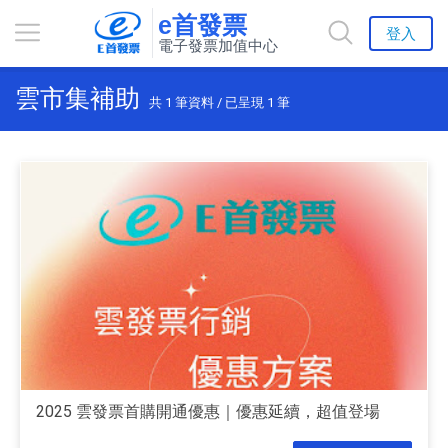
e首發票
登入
電子發票加值中心
雲市集補助
共
1
筆資料 / 已呈現
1
筆
2025 雲發票首購開通優惠｜優惠延續，超值登場