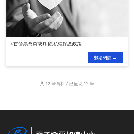
e首發票會員載具 隱私權保護政策
繼續閱讀
-- 共
12
筆資料 / 已呈現
12
筆 --