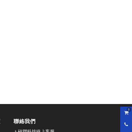
0
購物
策
聯絡我們
0800
矽聯科技線上客服