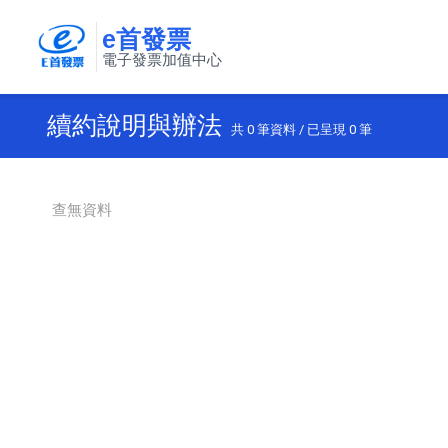
e首發票
電子發票加值中心
續約說明與辦法
共
0
筆資料 / 已呈現
0
筆
查無資料