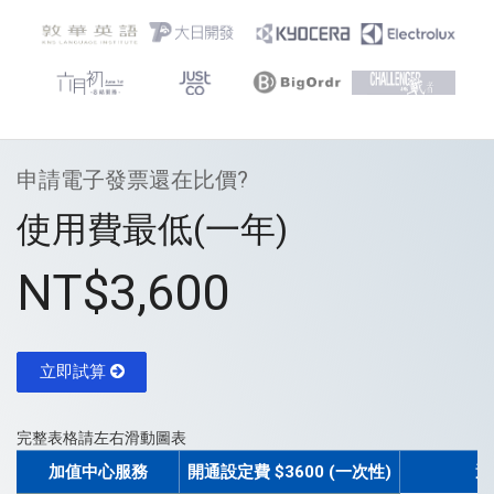
申請電子發票還在比價?
使用費最低(一年)
NT$3,600
立即試算
完整表格請左右滑動圖表
加值中心服務
開通設定費 $3600 (一次性)
選