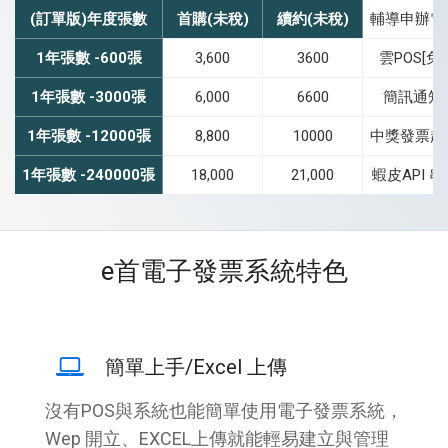
(訂單版)年度張數
首購(未稅)
續約(未稅)
輔導申辦電
1年張數 -600張
3,600
3600
雲POS[免
1年張數 -3000張
6,000
6600
簡訊通知1
1年張數 -12000張
8,800
10000
中獎發票超
1年張數 -240000張
18,000
21,000
蝦皮API 
e首電子發票系統特色
簡單上手/Excel 上傳
沒有POS與系統也能簡單使用電子發票系統，
Wep 開立、EXCEL上傳就能輕易建立與管理