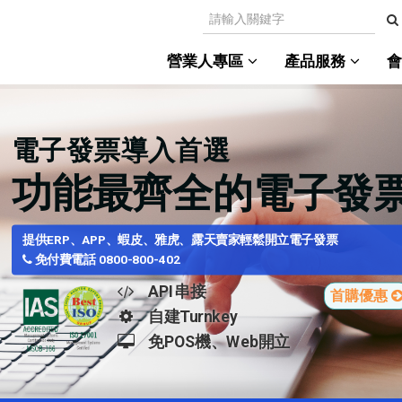
營業人專區
產品服務
電子發票導入首選
功能最齊全的電子發
提供ERP、APP、蝦皮、雅虎、露天賣家輕鬆開立電子發票
免付費電話 0800-800-402
API串接
首購優惠
自建Turnkey
免POS機、Web開立