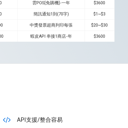
0
雲POS[免購機]-一年
$3600
0
簡訊通知1則(70字)
$1~$3
00
中獎發票超商列印每張
$20~$30
00
蝦皮API 串接1商店-年
$3600
API支援/整合容易