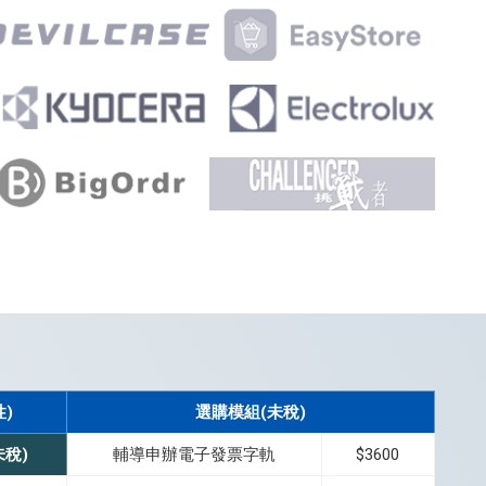
性)
選購模組(未稅)
未稅)
輔導申辦電子發票字軌
$3600