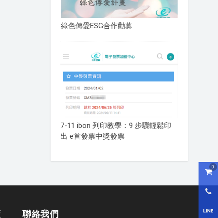
綠色傳愛ESG合作勸募
7-11 ibon 列印教學：9 步驟輕鬆印
出 e首發票中獎發票
0
購物
0800
LI
策
聯絡我們