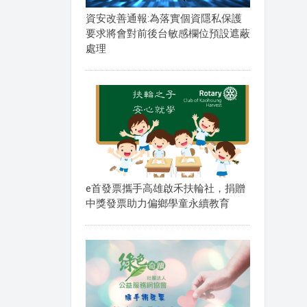
資安改善通報:為落實個資隱私保護
要求將會對前後台敏感欄位預設遮蔽
處理
e首發票攜手高雄啟禾扶輪社，捐贈
中獎發票助力偏鄉學童永續教育