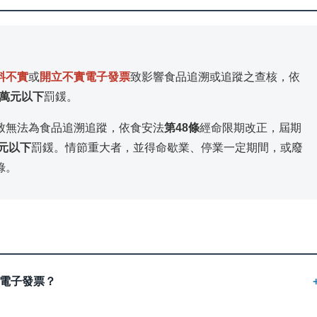
料不實
或
開立不實電子發票
致影響食品追溯或追蹤之查核，依
0萬元以下
罰鍰。
致無法為食品追溯追蹤，依食安法
第48條
經命限期改正，屆期
萬元以下
罰鍰。情節重大者，並得命歇業、停業一定期間，或廢
錄。
電子發票？