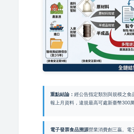
重點結論：
經公告指定類別與規模之食
報上月資料，違規最高可處新臺幣300
電子發票食品溯源
營業消費創三贏。電