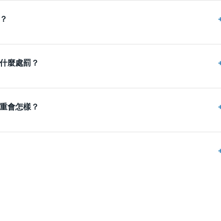
？
什麼處罰？
重會怎樣？