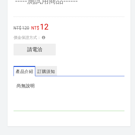
-----測試用商品------
12
120
價金保證方式：
請電洽
產品介紹
訂購須知
尚無說明