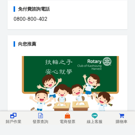
免付費諮詢電話
0800-800-402
向您推薦
e首發票攜手高雄啟禾扶輪社，捐贈中獎發票助力偏
歸戶作業
發票查詢
電商發票
線上客服
購物車
鄉學童永續教育