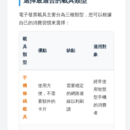
選擇最適合的載具類型
電子發票載具主要分為三種類型，您可以根據
自己的消費習慣來選擇：
載
具
適用對
優點
缺點
類
象
型
手
經常使
機
使用方
需要穩定
用智慧
條
便，不需
的網路連
型手機
碼
要額外的
線以利刷
的消費
載
卡片
讀
者
具