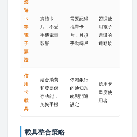
悠
遊
卡
實體卡
需要記得
習慣使
等
片，不受
攜帶卡
用電子
電
手機電量
片，且須
票證的
子
影響
手動歸戶
通勤族
票
證
信
結合消費
依賴銀行
用
信用卡
和發票儲
的通知系
卡
重度使
存功能，
統與開通
載
用者
免掏手機
設定
具
載具整合策略