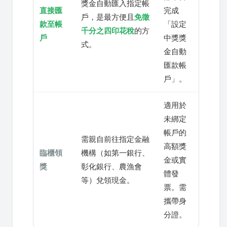
獎金自動匯入指定帳
直接匯
完成
戶，是最方便且
免徵
款至帳
「設定
千分之四印花稅
的方
戶
中獎獎
式。
金自動
匯款帳
戶」。
適用於
未綁定
帳戶的
需親自前往指定金融
高額獎
臨櫃領
機構（如第一銀行、
金或實
獎
彰化銀行、農漁會
體發
等）兌領現金。
票。需
攜帶身
分證。