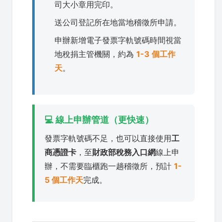
司大小章用完印。
送公司登記所在地當地稽徵所申請。
申辦新增電子發票字軌號碼時間視當
地稅捐主管機關，約為
1-3 個工作
天
。
💻 線上申辦管道（更快速）
發票字軌號碼不足，也可以直接使用
工
商憑證卡
，至
財政部稅務入口網
線上申
辦，不需要臨櫃跑一趟稽徵所，預計
1-
5 個工作天
完成。