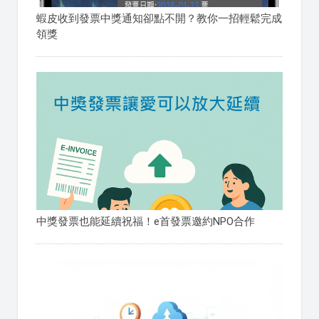
蝦皮收到發票中獎通知卻點不開？教你一招輕鬆完成
領獎
中獎發票也能延續祝福！e首發票邀約NPO合作