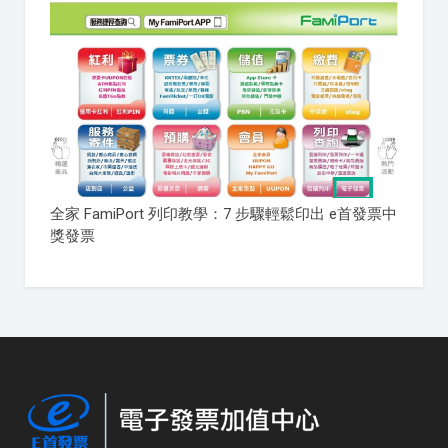
全家 FamiPort 列印教學：7 步驟輕鬆印出 e首發票中
獎發票