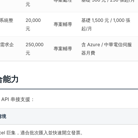
元
 系統整
20,000
基礎 1,500 元 / 1,000 張
專案輔導
元
起/月
系統需求企
250,000
含 Azure / 中華電信伺服
專案輔導
元
器月費
合能力
PI 串接支援：
情境
xcel 巨集，適合批次匯入並快速開立發票。