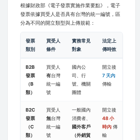
根據財政部《電子發票實施作業要點》，電子
發票依據買受人是否具有台灣的統一編號，區
分為不同的開立類型與上傳規範：
發票
買受人
實務常見
法定上
類別
條件
對象
傳時效
B2B
買受人
國內公
開立後
發票
有
台灣
司、行
7 天內
（B
統一編
號、機關
傳輸
類）
號
團體
B2C
買受人
一般國內
開立後
發票
無
台灣
消費者、
48 小
（C
統一編
國外客戶
時內
傳
類）
號
（外銷貿
輸