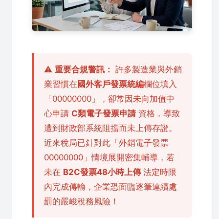
⚠️
重要合規警訊：
許多製造業與外銷
業習慣在
國外客戶發票統編
欄位填入
「00000000」，卻常因未向加值中
心申請
C類電子發票申請
資格，導致
遭到財政部系統阻擋而未上傳存證。
近來稅局已針對此「外銷電子發票
00000000」情境展開密集輔導，若
未在
B2C發票48小時上傳
法定時限
內完成傳輸，企業恐面臨逐筆連續處
罰的嚴峻稅務風險！