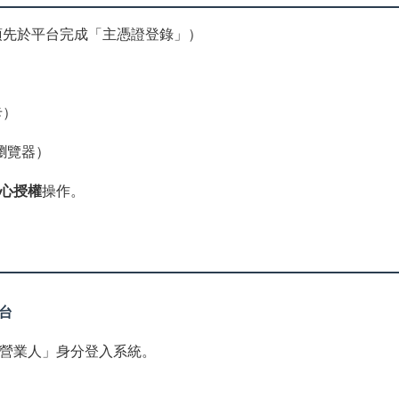
須先於平台完成「主憑證登錄」）
卡）
瀏覽器）
心授權
操作。
平台
營業人」身分登入系統。