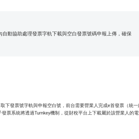
內自動協助處理發票字軌下載與空白發票號碼申報上傳，確保
台取下發票號字軌與申報空白號，前台需要營業人完成e首發票（統一
電子發票系統將透過Turnkey機制，從財稅平台上下載屬於該營業人的