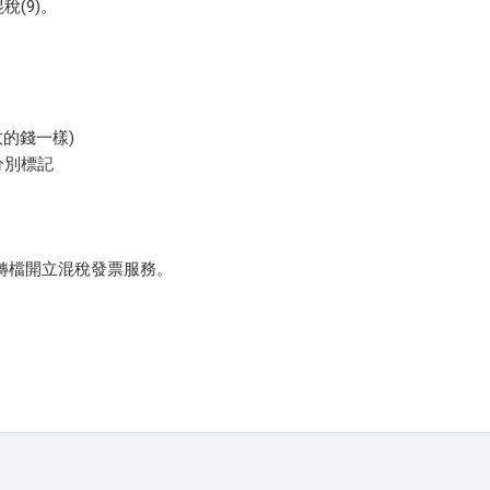
稅(9)。
。
收的錢一樣)
分別標記
L轉檔開立混稅發票服務。