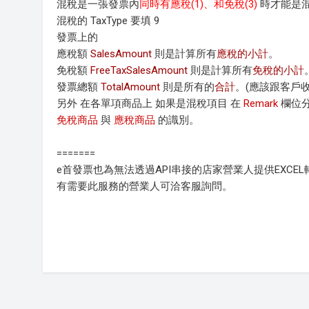
混稅是一張發票內
同時有應稅(1)、和免稅(3)
時才能是混
混稅的 TaxType 要填 9
發票上的
應稅額
SalesAmount
則是計算所有
應稅的小計
。
免稅額
FreeTaxSalesAmount
則是計算所有
免稅的小計
發票總額
TotalAmount
則是所有的
合計
。(應該跟客戶
另外 在各單項商品上 如果是混稅項目 在
Remark
欄位
免稅商品
與
應稅商品
的識別。
=======
e首發票也為無法透過API串接的店家營業人提供EXCE
有需要此服務的營業人可洽客服詢問。