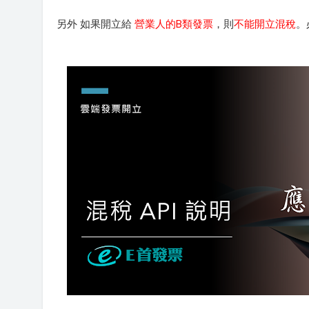
另外 如果開立給
營業人的B類發票
，則
不能開立混稅
。