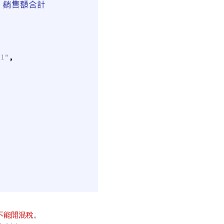
不能開混稅
。