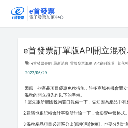
e首發票
電子發票加值中心
e首發票訂單版API開立混稅
e首發票專網
最新消息
雲端發票混稅
API範例說明
部落
2022/06/29
因應一些產品項目優惠免稅措施，許多商城有機會開立
混稅的開立須先作以下的準備。
1.需先跟所屬國稅局窗口報備一下，告知因為產品中有
2.建議也跟記帳會計事務所討論一下，會影響申報格式
3.混稅產品項目必須區分出[應稅]和[免稅]，也要分