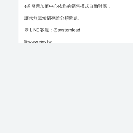
e首發票加值中心依您的銷售模式自動對應，
讓您無需煩惱存證分類問題。
💬 LINE 客服：@systemlead
🌐 www.einv.tw
矽聯科技股份有限公司