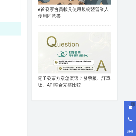
e首發票會員載具使用規範暨營業人
使用同意書
電子發票方案怎麼選？發票版、訂單
版、API整合完整比較
0
購物
0800
LI