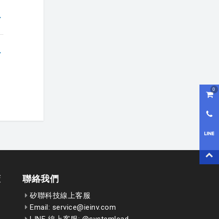
0
購物
0800
LI
回到
策
聯絡我們
矽聯科技線上客服
Email: service@ieinv.com