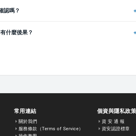
確認嗎？
會有什麼後果？
常用連結
個資與隱私政
關於我們
資 安 通 報
服務條款（Terms of Service）
資安認證標章