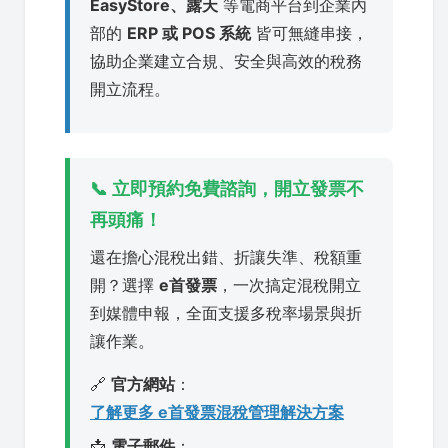
EasyStore、露天
等電商平台到企業內
部的
ERP 或 POS 系統
皆可無縫串接，
協助企業建立合規、安全與高效的稅務
開立流程。
📞 立即預約免費諮詢，開立發票不
再頭痛！
還在擔心混稅出錯、折讓失準、稅額重
開？選擇
e首發票
，一次搞定混稅開立
到媒體申報，全面支援多稅率場景與折
讓作業。
🔗
官方網站
：
了解更多 e首發票混稅管理解決方案
📩
電子郵件
：