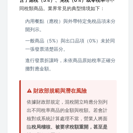
含了應稅（5%）、免稅（0%）或零稅率
等不
同稅類商品。業界常見的典型情境如下：
內用餐點（應稅）與外帶特定免稅品項未分
開列示。
一般商品（5%）與出口品項（0%）未於同
一張發票清楚區分。
進行發票折讓時，未依商品原始稅率正確分
攤對應金額。
⚠️ 財政部規範與潛在風險
依據財政部規定，混稅開立時應分別列
出不同稅率商品的金額與稅額。若會計
核對或系統計算處理不當，營業人將面
臨
稅局稽核、被要求稅額重開，甚至是