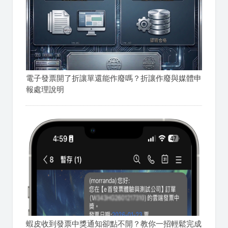
電子發票開了折讓單還能作廢嗎？折讓作廢與媒體申
報處理說明
蝦皮收到發票中獎通知卻點不開？教你一招輕鬆完成