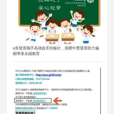
e首發票攜手高雄啟禾扶輪社，捐贈中獎發票助力偏
鄉學童永續教育