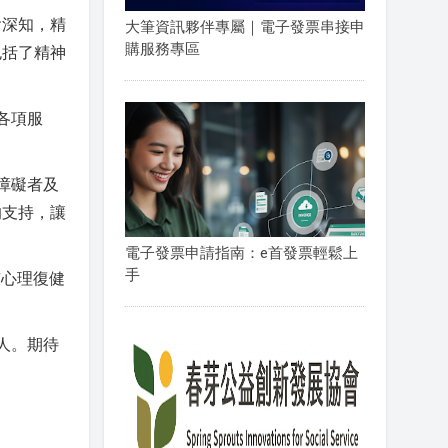
會深知，精
大筆資訊夥伴專屬｜電子發票串接申
購服務專區
包括了精神
各項服
障礙者及
的支持，讓
電子發票申請指南：e首發票輕鬆上
手
市心理復健
人。期待