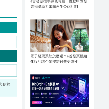
e首發票攜手綠色奇蹟，推動中獎發
票捐贈助力電腦再生公益計劃
電子發票系統怎麼選？e首發票模組
化設計讓企業按需付費更彈性
長久信賴