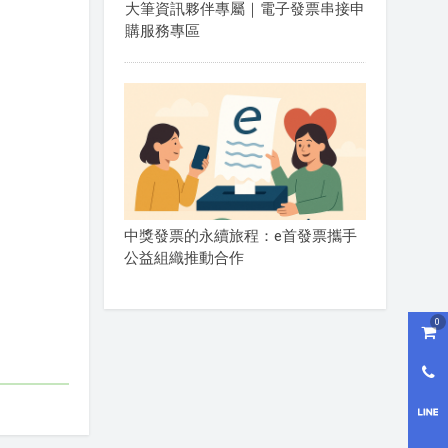
大筆資訊夥伴專屬｜電子發票串接申
購服務專區
中獎發票的永續旅程：e首發票攜手
公益組織推動合作
0
購物
0800
LI