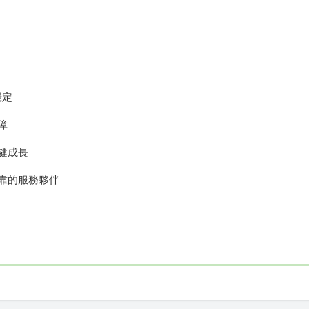
穩定
障
健成長
靠的服務夥伴