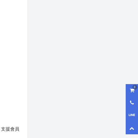
0
購物
0800
LI
回到
、支援會員