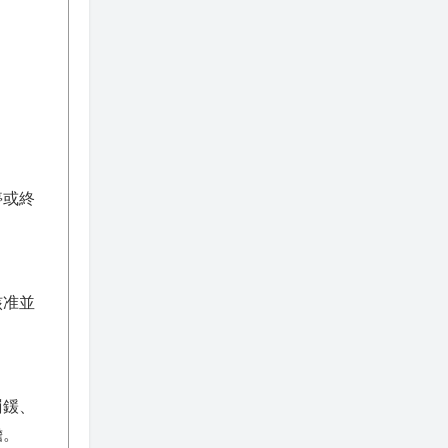
停或終
核准並
罰鍰、
擔。