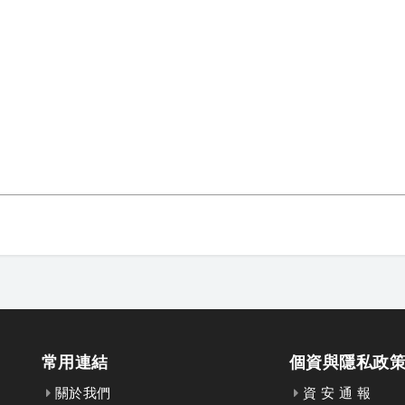
常用連結
個資與隱私政
關於我們
資 安 通 報