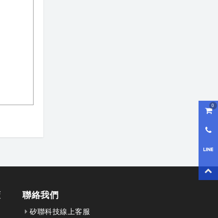
0
購物
0800
LI
回到
策
聯絡我們
矽聯科技線上客服