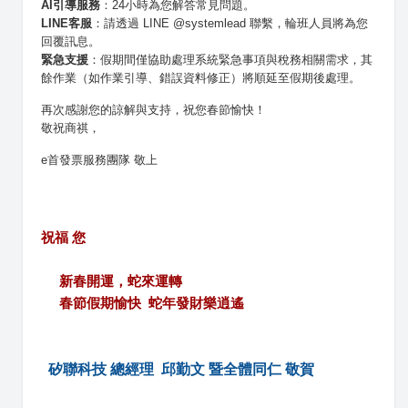
AI引導服務
：24小時為您解答常見問題。
LINE客服
：請透過 LINE @systemlead 聯繫，輪班人員將為您
回覆訊息。
緊急支援
：假期間僅協助處理系統緊急事項與稅務相關需求，其
餘作業（如作業引導、錯誤資料修正）將順延至假期後處理。
再次感謝您的諒解與支持，祝您春節愉快！
敬祝商祺，
e首發票服務團隊 敬上
祝福 您 

     新春開運，蛇來運轉

     春節假期愉快  
蛇
年發財樂逍遙
矽聯科技 總經理  邱勤文 暨全體同仁 敬賀