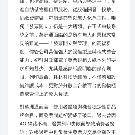
紐，包括高鐵、捷運站、車站與轉運中心，引
進自助儲物櫃租用服務。從設備開發、投放、
到繳費體驗，每個環節皆以無人化為主軸，唯
獨「發票開立」仍是一大瓶頸。在正式串接系
統之前，萬洲通面臨的是所有無人商業模式常
見的難題——「發票開立與管理」的高複雜
度。儘管公司具備強大的設備製造與程式整合
能力，卻對財政部電子發票規範與紙本列印要
求所知甚少。尤其是感熱紙證明聯的保存期
限、列印壽命、耗材替換等細節，不僅增加設
備維護成本，更對於分散全台數百台的儲物櫃
造成管理上的龐大負擔。
對萬洲通而言，使用者體驗與機台穩定性是品
牌命脈，而發票問題卻變成了破口。過去曾因
4G 網路不穩、發票列印失敗而導致消費者投
訴；對帳過程中也常發生發票與交易金額對不