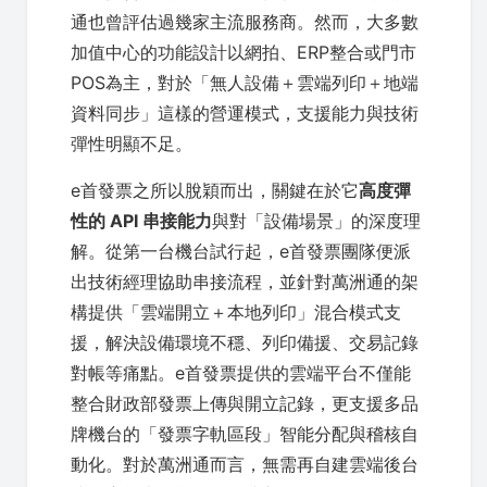
通也曾評估過幾家主流服務商。然而，大多數
加值中心的功能設計以網拍、ERP整合或門市
POS為主，對於「無人設備＋雲端列印＋地端
資料同步」這樣的營運模式，支援能力與技術
彈性明顯不足。
e首發票之所以脫穎而出，關鍵在於它
高度彈
性的 API 串接能力
與對「設備場景」的深度理
解。從第一台機台試行起，e首發票團隊便派
出技術經理協助串接流程，並針對萬洲通的架
構提供「雲端開立＋本地列印」混合模式支
援，解決設備環境不穩、列印備援、交易記錄
對帳等痛點。e首發票提供的雲端平台不僅能
整合財政部發票上傳與開立記錄，更支援多品
牌機台的「發票字軌區段」智能分配與稽核自
動化。對於萬洲通而言，無需再自建雲端後台