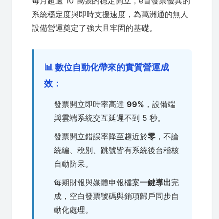
每月超過 10 萬張的穩定開立，e首發票優異的
系統穩定度與即時支援速度，為萬洲通的無人
設備營運奠定了強大且牢固的基礎。
📊 數位自動化帶來的實質營運成
效：
發票開立即時率高達
99%
，設備端
與雲端系統交互延遲不到 5 秒。
發票開立錯誤率降至趨近於
零
，不論
統編、稅別、跳號皆有系統後台稽核
自動防呆。
每期財報與媒體申報檔案
一鍵導出
完
成，空白發票號碼與銷項歸戶同步自
動化處理。