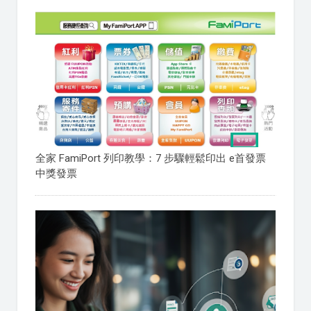
全家 FamiPort 列印教學：7 步驟輕鬆印出 e首發票
中獎發票