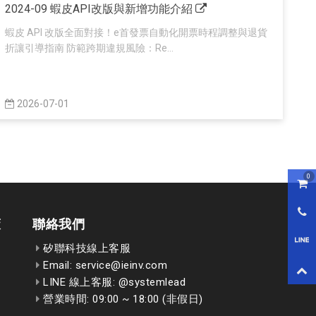
2024-09 蝦皮API改版與新增功能介紹
蝦皮 API 改版全面對接！e首發票自動化開票時程調整與退貨
折讓引導指南 防範跨期違規風險：Re...
2026-07-01
0
購物
0800
策
聯絡我們
LI
矽聯科技線上客服
Email: service@ieinv.com
回到
LINE 線上客服: @systemlead
營業時間: 09:00 ~ 18:00 (非假日)