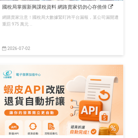
國稅局掌握新興課稅資料 網路賣家切勿心存僥倖
網購賣家注意！國稅局大數據緊盯跨平台漏報，某公司漏開遭
重罰 975 萬元 ...
2026-07-02