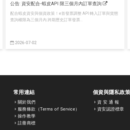
公告: 資安配合-蝦皮API 限三個月內訂單查詢
配合蝦皮資安與個資政策！e首發票調整 API 轉入訂單與貨態
查詢權限為三個月內 跨期歷史訂單發票...
2026-07-02
常用連結
個資與隱私政
關於我們
資 安 通 報
服務條款（Terms of Service）
資安認證標章
操作教學
註冊商標