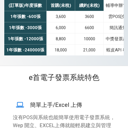
(訂單版)年度張數
首購(未稅)
續約(未稅)
輔導申辦電
1年張數 -600張
3,600
3600
雲POS[免
1年張數 -3000張
6,000
6600
簡訊通知1
1年張數 -12000張
8,800
10000
中獎發票超
1年張數 -240000張
18,000
21,000
蝦皮API 
e首電子發票系統特色
簡單上手/Excel 上傳
沒有POS與系統也能簡單使用電子發票系統，
Wep 開立、EXCEL上傳就能輕易建立與管理