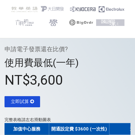
申請電子發票還在比價?
使用費最低(一年)
NT$3,600
立即試算
完整表格請左右滑動圖表
加值中心服務
開通設定費 $3600 (一次性)
選